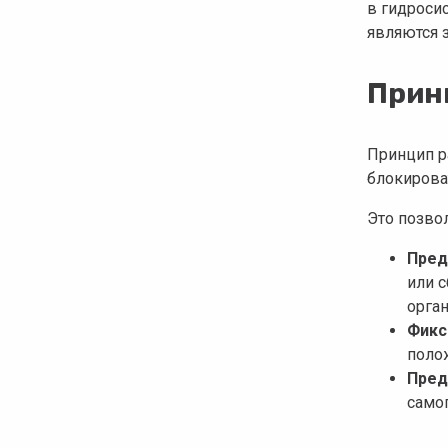
в гидроси
являются 
Прин
Принцип 
блокирова
Это позво
Пред
или с
орган
Фикс
полож
Пред
само