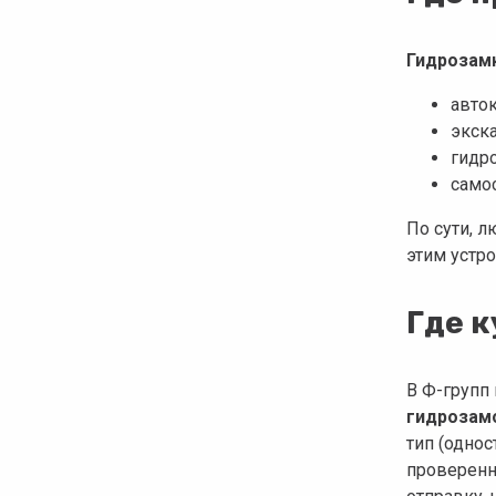
Гидрозамк
авто
экск
гидр
само
По сути, л
этим устр
Где 
В Ф-групп
гидрозам
тип (одно
проверенн