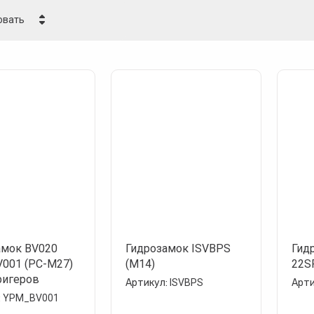
овать
ена - убывание
ена - возрастание
азвание - Я-А
азвание - А-Я
амок BV020
Гидрозамок ISVBPS
Гид
001 (PC-M27)
(М14)
22S
ригеров
Артикул:
ISVBPS
Арти
:
YPM_BV001