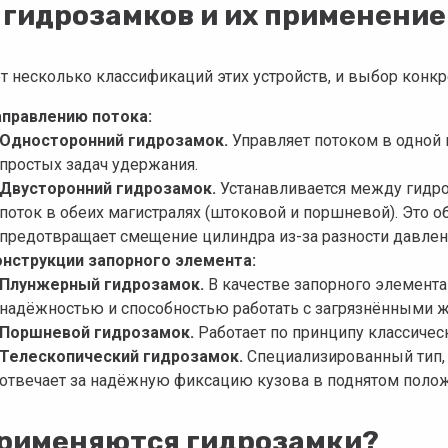
 гидрозамков и их применение
т несколько классификаций этих устройств, и выбор конкре
аправлению потока:
Односторонний гидрозамок.
Управляет потоком в одной 
простых задач удержания.
Двусторонний гидрозамок.
Устанавливается между гидро
поток в обеих магистралях (штоковой и поршневой). Это
предотвращает смещение цилиндра из-за разности давлен
онструкции запорного элемента:
Плунжерный гидрозамок.
В качестве запорного элемента
надёжностью и способностью работать с загрязнёнными 
Поршневой гидрозамок.
Работает по принципу классичес
Телескопический гидрозамок.
Специализированный тип, к
отвечает за надёжную фиксацию кузова в поднятом полож
применяются гидрозамки?