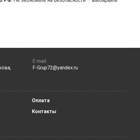
о РФ
. Не экономьте на безопасности — выбирайте
E-mail
кова,
F-Grup72@yandex.ru
Оплата
Контакты