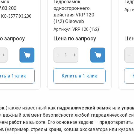
амок
Гидрозамок
Гид
.83.200
одностороннего
Арти
действия VRP 120
:
КС-3577.83.200
(1\2) Oleoweb
Артикул:
VRP 120 (1\2)
о запросу
Цена по запросу
Цен
ть в 1 клик
Купить в 1 клик
ок
(также известный как
гидравлический замок
или
упра
и важный элемент безопасности любой гидравлической си
ем работ на высоте. Его основная задача — предотврати
в (например, стрелы крана, ковша экскаватора или кузова