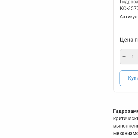
Гидроз
КС-3577
Артикул
Цена п
Купи
Гидрозам
критическ
выполнени
механизмо