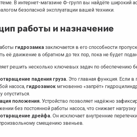
стеме. В интернет-магазине Ф-групп вы найдёте широкий а
залогом безопасной эксплуатации вашей техники.
цип работы и назначение
работы
гидрозамка
заключается в его способности пропус
ть её движение в обратном до тех пор, пока не будет под
ляет решить несколько ключевых задач по обеспечению бе
отвращение падения груза.
Это главная функция. Если в
бой насоса,
гидрозамок
мгновенно «запрёт» гидроцилиндр
у опуститься.
ация положения.
Устройство позволяет надёжно зафикси
ении без постоянной работы насоса, что снижает нагрузку
отвращение дрейфа.
Он исключает внутренние перетечки
произвольному смещению звеньев.