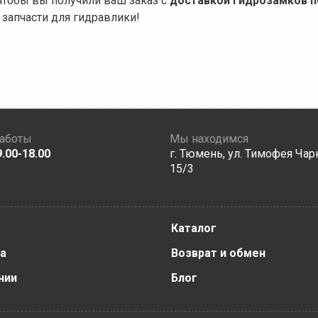
 чтобы вы получили ваш заказ с
доставкой гидрозамков п
запчасти для гидравлики!
работы
Мы находимся
9.00-18.00
г. Тюмень, ул. Тимофея Чар
15/3
Каталог
а
Возврат и обмен
нии
Блог