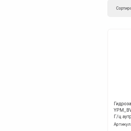
Сортир
Ц
Ц
Н
Н
Гидроз
YPM_BV
Г/ц аут
Артикул