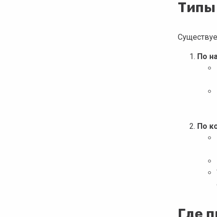
Типы
Существуе
По н
По к
Где 