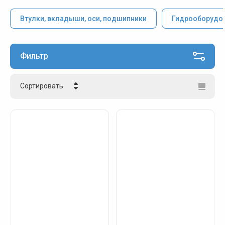
Втулки, вкладыши, оси, подшипники
Гидрооборудо
Фильтр
Сортировать
Цена - убывание
Цена - возрастание
Название - Я-А
Название - А-Я