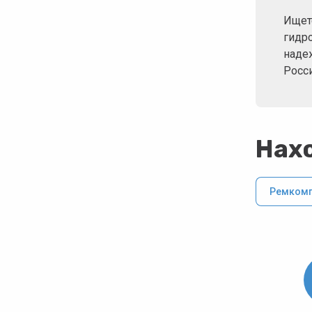
Ищет
гидр
наде
Росс
Нахо
Ремком