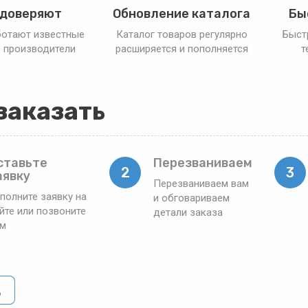
 доверяют
Обновление каталога
Бы
ботают известные
Каталог товаров регулярно
Быст
 производители
расширяется и пополняется
т
заказать
ставьте
Перезваниваем
2
3
аявку
Перезваниваем вам
полните заявку на
и обговариваем
йте или позвоните
детали заказа
ам
д