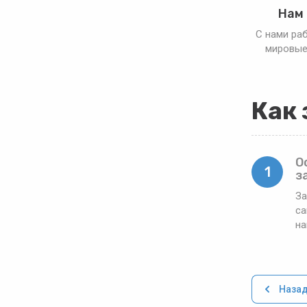
Нам
С нами ра
мировые
Как 
О
1
з
За
са
н
Наза