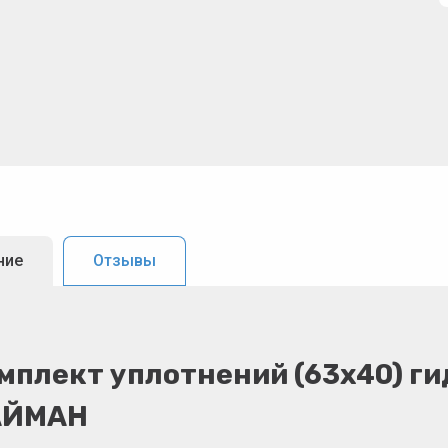
ние
Отзывы
мплект уплотнений (63х40) г
АЙМАН