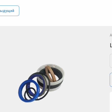
дыдущий
А