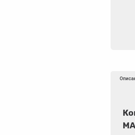
Описа
Ко
М