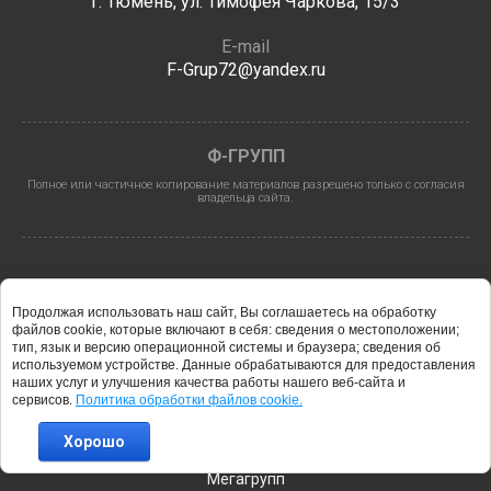
г. Тюмень, ул. Тимофея Чаркова, 15/3
E-mail
F-Grup72@yandex.ru
Ф-ГРУПП
Полное или частичное копирование материалов разрешено только с согласия
владельца сайта.
Продолжая использовать наш сайт, Вы соглашаетесь на обработку
файлов cookie, которые включают в себя: сведения о местоположении;
тип, язык и версию операционной системы и браузера; сведения об
используемом устройстве. Данные обрабатываются для предоставления
2026 © Ф-ГРУПП
наших услуг и улучшения качества работы нашего веб-сайта и
сервисов.
Политика обработки файлов cookie.
Хорошо
new
f-grup72.ru —
создание интернет-магазина
, веб-студия
Мегагрупп