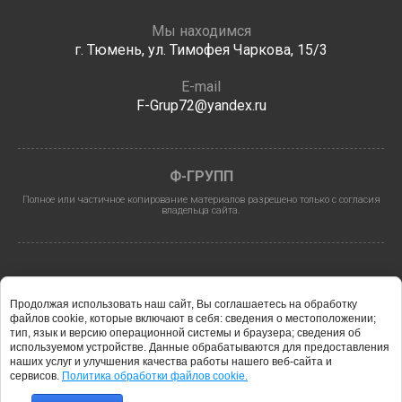
Мы находимся
г. Тюмень, ул. Тимофея Чаркова, 15/3
E-mail
F-Grup72@yandex.ru
Ф-ГРУПП
Полное или частичное копирование материалов разрешено только с согласия
владельца сайта.
Продолжая использовать наш сайт, Вы соглашаетесь на обработку
файлов cookie, которые включают в себя: сведения о местоположении;
тип, язык и версию операционной системы и браузера; сведения об
используемом устройстве. Данные обрабатываются для предоставления
2026 © Ф-ГРУПП
наших услуг и улучшения качества работы нашего веб-сайта и
сервисов.
Политика обработки файлов cookie.