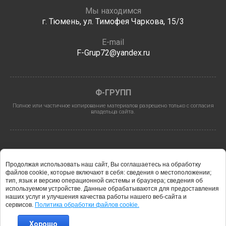
Мы находимся
г. Тюмень, ул. Тимофея Чаркова, 15/3
E-mail
F-Grup72@yandex.ru
Ф-ГРУПП
Полное или частичное копирование материалов разрешено только с согласия
владельца сайта.
Продолжая использовать наш сайт, Вы соглашаетесь на обработку
файлов cookie, которые включают в себя: сведения о местоположении;
тип, язык и версию операционной системы и браузера; сведения об
используемом устройстве. Данные обрабатываются для предоставления
2026 © Ф-ГРУПП
наших услуг и улучшения качества работы нашего веб-сайта и
сервисов.
Политика обработки файлов cookie.
Хорошо